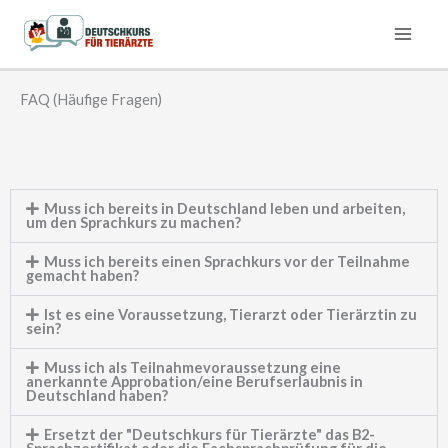
Zum
Inhalt
springen
FAQ (Häufige Fragen)
Muss ich bereits in Deutschland leben und arbeiten,
um den Sprachkurs zu machen?
Muss ich bereits einen Sprachkurs vor der Teilnahme
gemacht haben?
Ist es eine Voraussetzung, Tierarzt oder Tierärztin zu
sein?
Muss ich als Teilnahmevoraussetzung eine
anerkannte Approbation/eine Berufserlaubnis in
Deutschland haben?
Ersetzt der "Deutschkurs für Tierärzte" das B2-